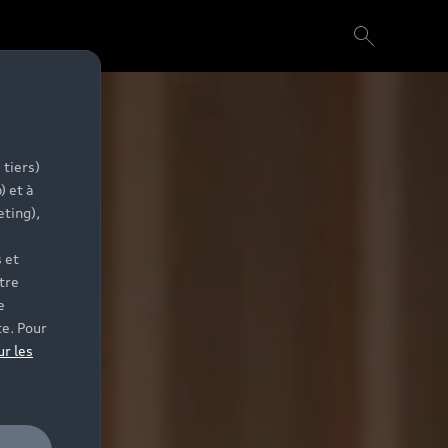
 tiers)
) et à
eting),
 et
tre
e
te. Pour
ur les