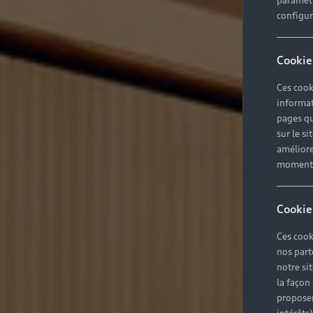
paramètr
configura
Cookie
Ces cook
informat
pages qu
sur le si
améliore
moment r
Cookie
Ces cook
nos part
notre si
la façon
proposer