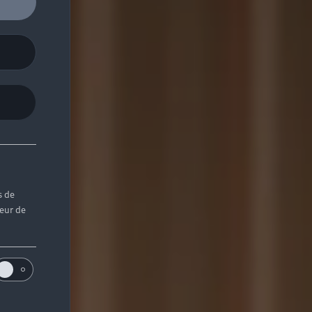
s de
teur de