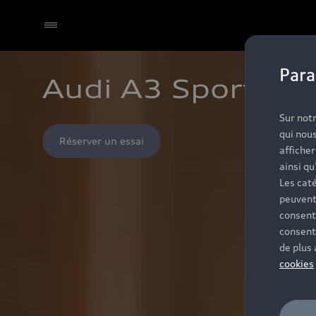
Para
Audi A3 Sportback
Sur notr
qui nous
Réserver un essai
affiche
ainsi qu
Les caté
peuvent
consent
consent
de plus
cookies