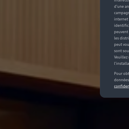
intérêts
d'une an
campagne
internet
identifi
peuvent 
les dist
peut vou
sont souv
Veuillez
l'instal
Pour obt
données 
confiden