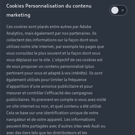
Service Commercial
Cookies Personnalisation du contenu
Fermé
,
Ouvre à
lundi 08:30
marketing
Service Atelier
Ces cookies sont placés entre autres par Adobe
Analytics, mais également par nos partenaires. Ils
Fermé
,
Ouvre à
lundi 08:00
collectent des informations sur la façon dont vous
utilisez notre site internet, par exemple les pages que
vous consultez le plus souvent et la façon dont vous
vous déplacez sur le site. L'objectif de ces cookies est
Retour en haut
de vous proposer un contenu personnalisé (plus
pertinent pour vous et adapté à vos intérêts). Ils sont
Accès rapides
également utilisés pour limiter la fréquence
d'apparition d'une annonce publicitaire et pour
mesurer et contrôler l'efficacité des campagnes
Modèles
Quelle Audi me correspond ?
publicitaires. Ils prennent en compte si vous avez visité
un site internet ou non, et quel contenu a été utilisé.
Tous les modèles
Cela se base sur une identification unique de votre
Achat et location
navigateur et de votre appareil. Les informations
Recherche de véhicules neufs
Électrique
peuvent être partagées avec d'autres sites web Audi ou
Pour les professionnels
avec des tiers tels que les distributeurs et les
Véhicules d'occasion disponibles