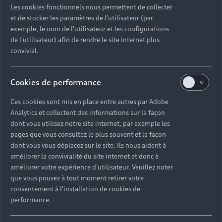
Premium Automobiles
Les cookies fonctionnels nous permettent de collecter
et de stocker les paramètres de l'utilisateur (par
exemple, le nom de l'utilisateur et les configurations
Partenaire Audi
Partenaire Audi Service
de l'utilisateur) afin de rendre le site internet plus
Audi Occasion :plus
e-tron
convivial.
22 Rue du 134ème Régiment d'Infanterie
Cookies de performance
71000 MACON
Ces cookies sont mis en place entre autres par Adobe
Analytics et collectent des informations sur la façon
03 85 20 56 60
dont vous utilisez notre site internet, par exemple les
pages que vous consultez le plus souvent et la façon
Télécharger la fiche de contact
dont vous vous déplacez sur le site. Ils nous aident à
améliorer la convivialité du site internet et donc à
améliorer votre expérience d'utilisateur. Veuillez noter
que vous pouvez à tout moment retirer votre
Horaires d'ouverture
consentement à l'installation de cookies de
performance.