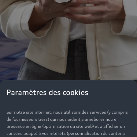
Paramètres des cookies
Notre équipe de professionnels se tient de
Sur notre site internet, nous utilisons des services (y compris
nouveau à votre disposition pour vous informer,
de fournisseurs tiers) qui nous aident à améliorer notre
vous conseiller dans vos achats parmi une large
présence en ligne (optimisation du site web) et à afficher un
gamme de véhicules ou répondre à vos questions
contenu adapté à vos intérêts (personnalisation du contenu