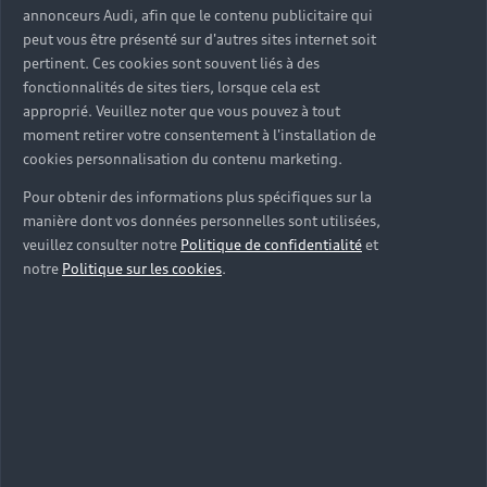
Hybride rechargeable
annonceurs Audi, afin que le contenu publicitaire qui
Offres du moment
peut vous être présenté sur d'autres sites internet soit
Offres pour les professionnels
Citadine
Votre Audi
Configurer mon Audi
pertinent. Ces cookies sont souvent liés à des
Voiture électrique
Demander un essai
fonctionnalités de sites tiers, lorsque cela est
Compacte
Réservation et option d'achat
Univers Audi
approprié. Veuillez noter que vous pouvez à tout
Voiture hybride
Informations et Service Clients
Berline
moment retirer votre consentement à l'installation de
Entretenir et réparer mon Audi
Financer mon Audi
cookies personnalisation du contenu marketing.
Voiture commerciale
Accessibilité - Clients Sourds et Malentendants
Avant
Offres Après-Vente
Garanties Audi
Pour obtenir des informations plus spécifiques sur la
Histoire du progrès
Voiture de direction
Trouver mon Partenaire Audi
SUV électrique
manière dont vos données personnelles sont utilisées,
Accessoires et équipements
Audi rent : location courte durée
veuillez consulter notre
Politique de confidentialité
et
Notre vision
SUV société
SUV hybride
notre
Politique sur les cookies
.
Espace personnel myAudi
Espace Client Audi Financial Services
© 2026 Audi France. Tous droits réservés.
Audi Sport
Achat véhicule de société
SUV
Audi connect
Heycar
Mentions légales
Politique sur les cookies
Nos technologies
Avantages voiture société
SUV compact
Gérer vos cookies
Politique de confidentialité
Informations client
myAudi experience
Flotte automobile
Système de lanceur d'alerte
Functions on Demand
Fiche produit environnementale
Audi Shop : Boutique Officielle
TVS
Devis & RDV entretien en ligne
Action de Service EA 189
Espace actualités Audi
Demande d'information
Carrières
LLD